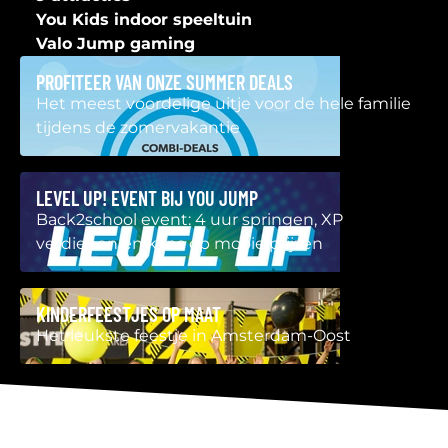
You Kids indoor speeltuin
Valo Jump gaming
PROFITEER VAN ONZE SUMMER DEALS
Het meest voordelige uitje voor de hele familie
tijdens de zomervakantie
LEVEL UP! EVENT BIJ YOU JUMP
Back2school event: 4 uur springen, XP
verdienen en kans op mooie prijzen
KINDERFEESTJES OP MAAT
Het leukste feestje in Amsterdam-Oost