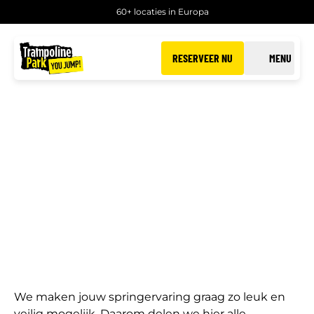
60+ locaties in Europa
RESERVEER NU
MENU
VOORWAARDEN
Van You Jump
We maken jouw springervaring graag zo leuk en
veilig mogelijk. Daarom delen we hier alle