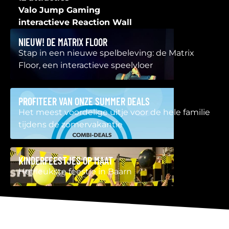
Valo Jump Gaming
interactieve Reaction Wall
NIEUW! DE MATRIX FLOOR
Stap in een nieuwe spelbeleving: de Matrix
Floor, een interactieve speelvloer
PROFITEER VAN ONZE SUMMER DEALS
Het meest voordelige uitje voor de hele familie
tijdens de zomervakantie
KINDERFEESTJES OP MAAT
Het leukste feestje in Baarn