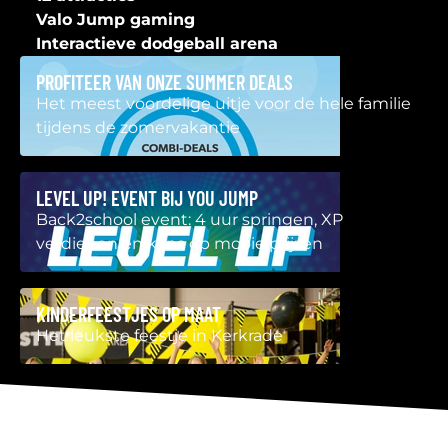
Valo Jump gaming
Interactieve dodgeball arena
PROFITEER VAN ONZE SUMMER DEALS
Het meest voordelige uitje voor de hele familie
tijdens de zomervakantie
LEVEL UP! EVENT BIJ YOU JUMP
Back2school event: 4 uur springen, XP
verdienen en kans op mooie prijzen
KINDERFEESTJES OP MAAT
Het leukste feestje in Kerkrade