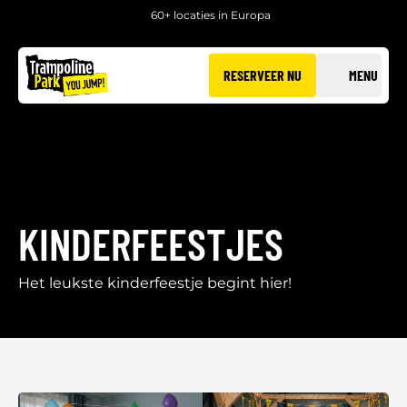
60+ locaties in Europa
RESERVEER NU
MENU
KINDERFEESTJES
Het leukste kinderfeestje begint hier!