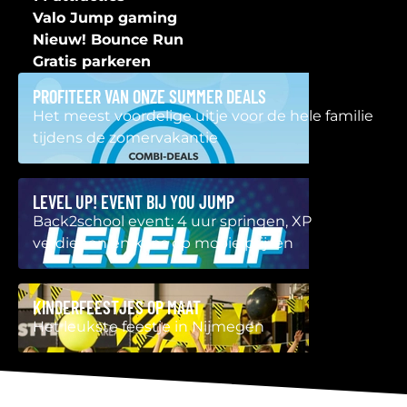
Valo Jump gaming
Nieuw! Bounce Run
Gratis parkeren
PROFITEER VAN ONZE SUMMER DEALS
Het meest voordelige uitje voor de hele familie
tijdens de zomervakantie
LEVEL UP! EVENT BIJ YOU JUMP
Back2school event: 4 uur springen, XP
verdienen en kans op mooie prijzen
KINDERFEESTJES OP MAAT
Het leukste feestje in Nijmegen