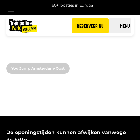
60+ locaties in Europa
TERUG
RESERVEER NU
MENU
You Jump Amsterdam-Oost
OPENINGSTIJDEN
van You Jump Amsterdam-Oost
De openingstijden kunnen afwijken vanwege
de hitte