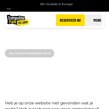
60+ locaties in Europa
TERUG
RESERVEER NU
MENU
You Jump Amsterdam-Oost
CONTACT
You Jump Amsterdam-Oost
Heb je op onze website niet gevonden wat je
zocht? Heb je toch nog een vraag, opmerking of