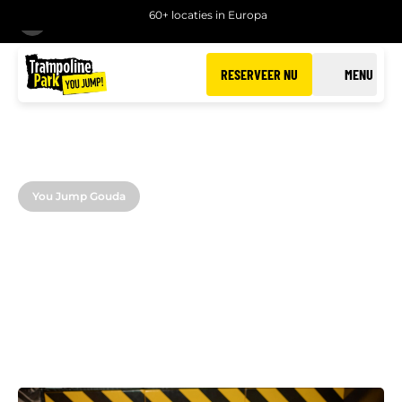
60+ locaties in Europa
TERUG
RESERVEER NU
MENU
You Jump Gouda
JUMPSCOOL IN GOUDA
Word een pro in trampoline springen!