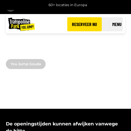
60+ locaties in Europa
TERUG
RESERVEER NU
MENU
You Jump Gouda
OPENINGSTIJDEN
van You Jump Gouda
De openingstijden kunnen afwijken vanwege
de hitte