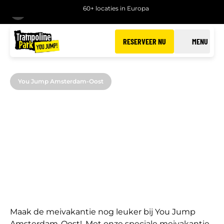
60+ locaties in Europa
TERUG
RESERVEER NU
MENU
You Jump Amsterdam-Oost
MEIVAKANTIE BIJ
YOU JUMP AMSTERDAM-
OOST
Maak de meivakantie nog leuker bij You Jump
Amsterdam-Oost!. Met onze speciale meivakantie