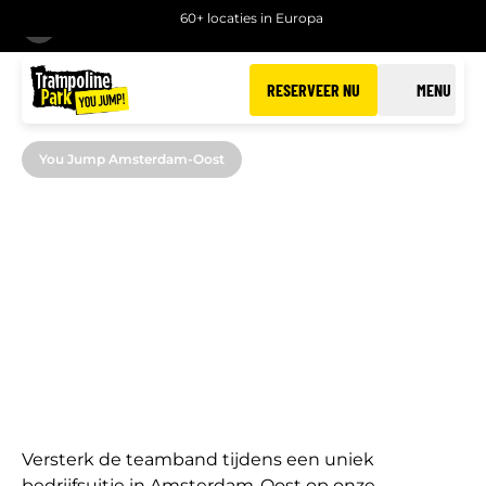
60+ locaties in Europa
TERUG
RESERVEER NU
MENU
You Jump Amsterdam-Oost
BEDRIJFSUITJES IN
AMSTERDAM-OOST
Een actief bedrijfsuitje bij You Jump Amsterdam-
Oost
Versterk de teamband tijdens een uniek
bedrijfsuitje in Amsterdam-Oost op onze