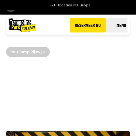
60+ locaties in Europa
TERUG
RESERVEER NU
MENU
You Jump Rijswijk
JUMPSCOOL IN
RIJSWIJK
Word een pro in trampoline springen!