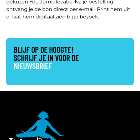
gekozen You Jump locatie. Na je bestelling
ontvang je de bon direct per e-mail. Print hem uit
of laat hem digitaal zien bij je bezoek.
BLIJF OP DE HOOGTE!
SCHRIJF JE IN VOOR DE
NIEUWSBRIEF