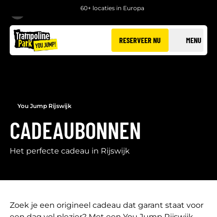
60+ locaties in Europa
TERUG
RESERVEER NU
MENU
You Jump Rijswijk
CADEAUBONNEN
Het perfecte cadeau in Rijswijk
Zoek je een origineel cadeau dat garant staat voor
een dag vol plezier? Met een You Jump Rijswijk