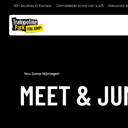
60+ locaties in Europa
Gemiddelde score van 4,4/5
Nieuwste at
TERUG
You Jump Nijmegen
MEET & JU