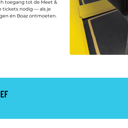
sch toegang tot de Meet &
 tickets nodig — als je
ringen én Boaz ontmoeten.
IEF