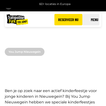
60+ locaties in Europa
TERUG
RESERVEER NU
MENU
You Jump Nieuwegein
MINI JUMP PARTY
Speciaal voor de allerkleinsten (2 t/m 5 jaar)
Ben je op zoek naar een actief kinderfeestje voor
jonge kinderen in Nieuwegein? Bij You Jump
Nieuwegein hebben we speciale kinderfeestjes