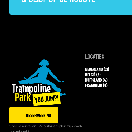
LOCATIES
NEDERLAND (21)
BELGIË (8)
DUITSLAND (4)
FRANKRIJK (0)
RESERVEER NU
Snel reserveren! Populaire tijden zijn vaak
volgeboekt.