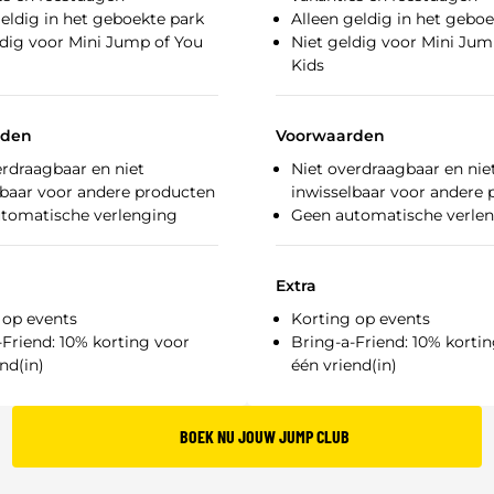
geldig in het geboekte park
Alleen geldig in het gebo
ldig voor Mini Jump of You
Niet geldig voor Mini Jum
Kids
rden
Voorwaarden
erdraagbaar en niet
Niet overdraagbaar en nie
lbaar voor andere producten
inwisselbaar voor andere
tomatische verlenging
Geen automatische verle
Extra
 op events
Korting op events
-Friend: 10% korting voor
Bring-a-Friend: 10% korti
nd(in)
één vriend(in)
BOEK NU JOUW JUMP CLUB