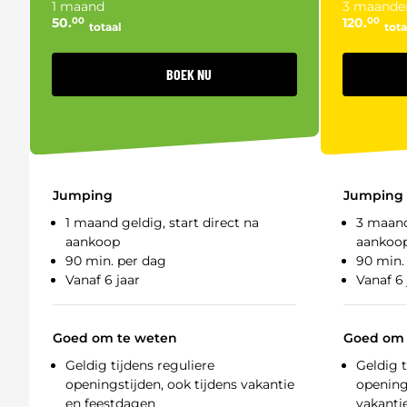
1 maand
3 maande
50.
00
120.
00
totaal
tota
BOEK NU
Jumping
Jumping
1 maand geldig, start direct na
3 maand
aankoop
aankoo
90 min. per dag
90 min.
Vanaf 6 jaar
Vanaf 6 
Goed om te weten
Goed om 
Geldig tijdens reguliere
Geldig t
openingstijden, ook tijdens vakantie
openings
en feestdagen
vakanti