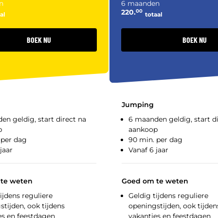
n
6 maanden
220.
00
al
totaal
BOEK NU
BOEK NU
Jumping
en geldig, start direct na
6 maanden geldig, start d
p
aankoop
 per dag
90 min. per dag
jaar
Vanaf 6 jaar
te weten
Goed om te weten
ijdens reguliere
Geldig tijdens reguliere
tijden, ook tijdens
openingstijden, ook tijden
es en feestdagen
vakanties en feestdagen