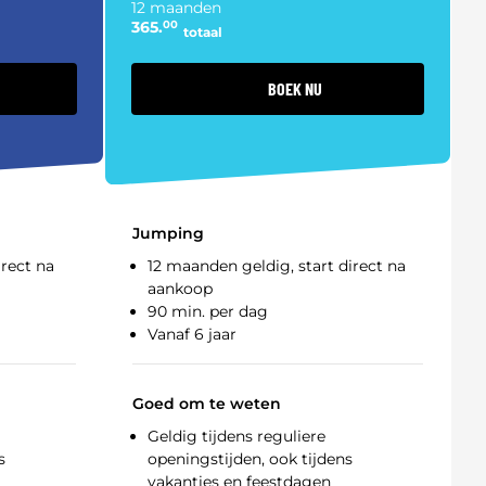
12 maanden
365.
00
totaal
BOEK NU
Jumping
irect na
12 maanden geldig, start direct na
aankoop
90 min. per dag
Vanaf 6 jaar
Goed om te weten
Geldig tijdens reguliere
s
openingstijden, ook tijdens
vakanties en feestdagen