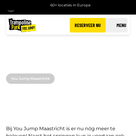
60+ locaties in Europa
TERUG
RESERVEER NU
MENU
You Jump Maastricht
GLOWGOLF MAASTRICHT
Bij You Jump Maastricht is er nu nóg meer te
beleven! Naast het springen kun je voortaan ook