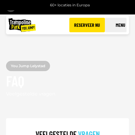
60+ locaties in Europa
TERUG
RESERVEER NU
MENU
You Jump Lelystad
FAQ
Veelgestelde vragen
VEELGESTELDE
VRAGEN