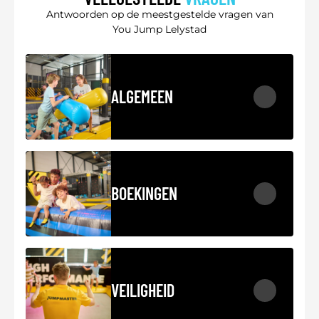
Antwoorden op de meestgestelde vragen van
You Jump Lelystad
ALGEMEEN
BOEKINGEN
VEILIGHEID