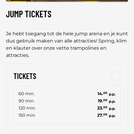
JUMP TICKETS
Je hebt toegang tot de hele jump arena en je kunt
dus gebruik maken van alle attracties! Spring, klim
en klauter over onze vette trampolines en
attracties.
TICKETS
60 min.
14.
00
p.p.
90 min.
19.
00
p.p.
120 min.
23.
00
p.p.
150 min.
27.
00
p.p.