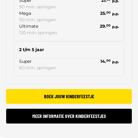
Super
21.
p.p.
90 min. springen
Mega
25.
00
p.p.
90 min. springen
Ultimate
29.
00
p.p.
120 min. springen
2 t/m 5 jaar
Super
14.
00
p.p.
60 min. springen
BOEK JOUW KINDERFEESTJE
MEER INFORMATIE OVER KINDERFEESTJES