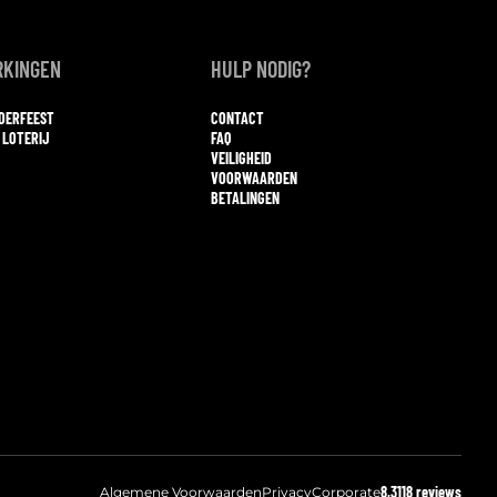
KINGEN
HULP NODIG?
NDERFEEST
CONTACT
 LOTERIJ
FAQ
VEILIGHEID
VOORWAARDEN
BETALINGEN
8,3
118 reviews
Algemene Voorwaarden
Privacy
Corporate