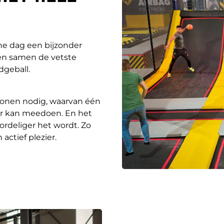
e dag een bijzonder
efen samen de vetste
dgeball.
sonen nodig, waarvan één
aar kan meedoen. En het
rdeliger het wordt. Zo
ctief plezier.