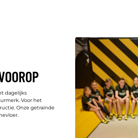
 VOOROP
t dagelijks
urmerk. Voor het
tructie. Onze getrainde
nevloer.