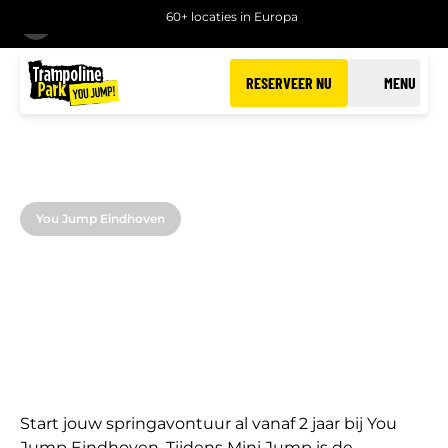
60+ locaties in Europa
TERUG
RESERVEER NU
MENU
You Jump Eindhoven
MINI JUMP
Spring plezier voor de allerkleinsten in Eindhoven
Start jouw springavontuur al vanaf 2 jaar bij You
Jump Eindhoven. Tijdens Mini Jump is de