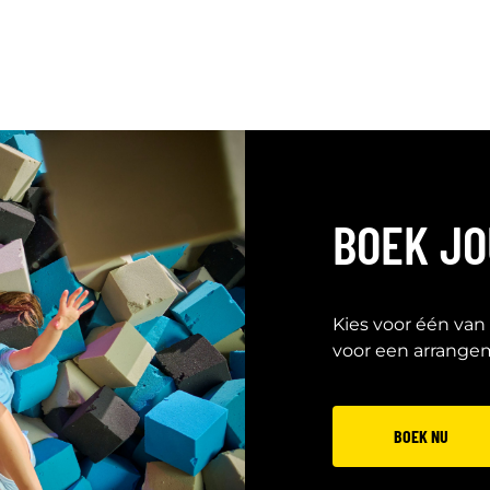
BOEK J
Kies voor één van
voor een arrange
BOEK NU