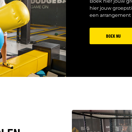
Boek hier jouw g
hier jouw groepst
een arrangement 
BOEK NU