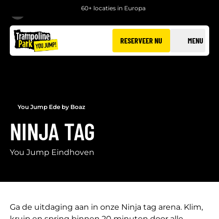
60+ locaties in Europa
TERUG
RESERVEER NU
MENU
You Jump Ede by Boaz
NINJA TAG
You Jump Eindhoven
Ga de uitdaging aan in onze Ninja tag arena. Klim,
kruip en spring binnen 20 minuten door alle