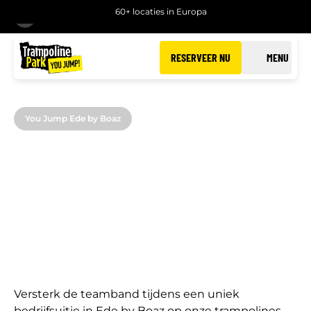
60+ locaties in Europa
TERUG
RESERVEER NU
MENU
You Jump Ede by Boaz
BEDRIJFSUITJES IN EDE
BY BOAZ
Een actief bedrijfsuitje bij You Jump Ede by Boaz
Versterk de teamband tijdens een uniek
bedrijfsuitje in Ede by Boaz op onze trampolines.