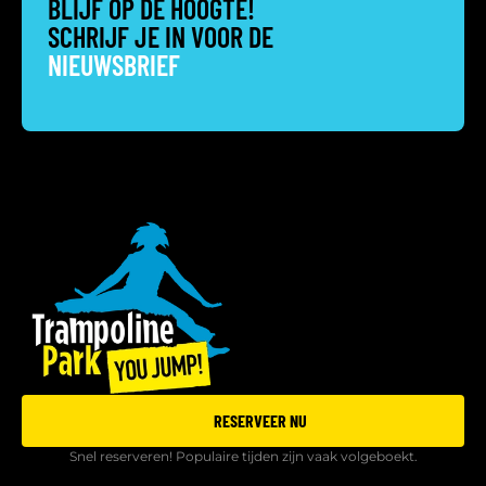
BLIJF OP DE HOOGTE!
SCHRIJF JE IN VOOR DE
NIEUWSBRIEF
RESERVEER NU
Snel reserveren! Populaire tijden zijn vaak volgeboekt.