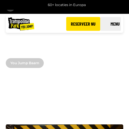
60+ locaties in Europa
TERUG
RESERVEER NU
MENU
You Jump Baarn
JUMPSCOOL IN BAARN
Word een pro in trampoline springen!