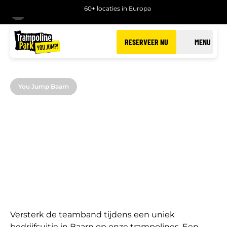
60+ locaties in Europa
TERUG
RESERVEER NU
MENU
You Jump Baarn
BEDRIJFSUITJES IN
BAARN
Een actief bedrijfsuitje bij You Jump Baarn
Versterk de teamband tijdens een uniek
bedrijfsuitje in Baarn op onze trampolines. Een