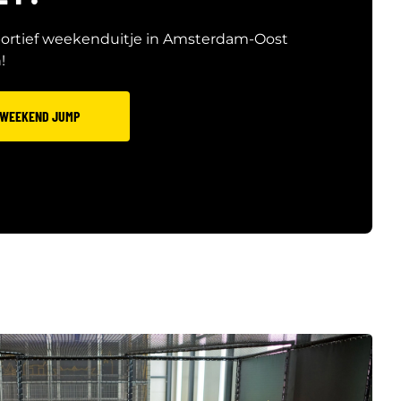
portief weekenduitje in Amsterdam-Oost
!
 WEEKEND JUMP