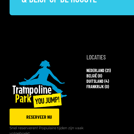
LOCATIES
NEDERLAND (21)
BELGIË (8)
DUITSLAND (4)
FRANKRIJK (0)
RESERVEER NU
Snel reserveren! Populaire tijden zijn vaak
volgeboekt.