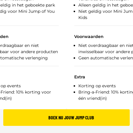
geldig in het geboekte park
Alleen geldig in het gebo
ldig voor Mini Jump of You
Niet geldig voor Mini Jum
Kids
rden
Voorwaarden
erdraagbaar en niet
Niet overdraagbaar en nie
lbaar voor andere producten
inwisselbaar voor andere
tomatische verlenging
Geen automatische verle
Extra
 op events
Korting op events
-Friend: 10% korting voor
Bring-a-Friend: 10% korti
nd(in)
één vriend(in)
BOEK NU JOUW JUMP CLUB