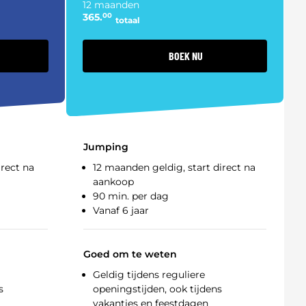
12 maanden
365.
00
totaal
BOEK NU
Jumping
irect na
12 maanden geldig, start direct na
aankoop
90 min. per dag
Vanaf 6 jaar
Goed om te weten
Geldig tijdens reguliere
s
openingstijden, ook tijdens
vakanties en feestdagen