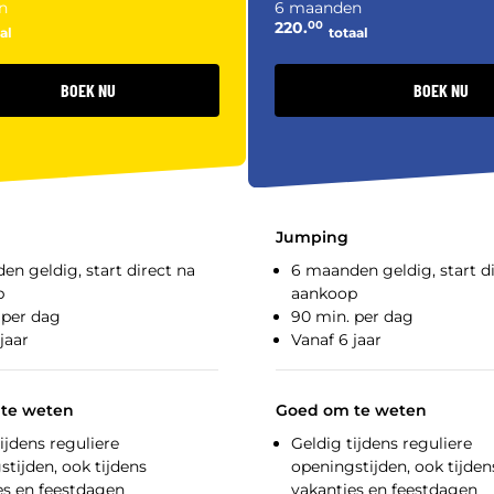
n
6 maanden
220.
00
al
totaal
BOEK NU
BOEK NU
Jumping
en geldig, start direct na
6 maanden geldig, start d
p
aankoop
 per dag
90 min. per dag
jaar
Vanaf 6 jaar
te weten
Goed om te weten
ijdens reguliere
Geldig tijdens reguliere
tijden, ook tijdens
openingstijden, ook tijden
es en feestdagen
vakanties en feestdagen