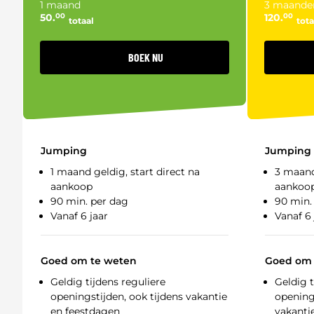
1 maand
3 maande
50.
00
120.
00
totaal
tota
BOEK NU
Jumping
Jumping
1 maand geldig, start direct na
3 maand
aankoop
aankoo
90 min. per dag
90 min.
Vanaf 6 jaar
Vanaf 6 
Goed om te weten
Goed om 
Geldig tijdens reguliere
Geldig t
openingstijden, ook tijdens vakantie
openings
en feestdagen
vakanti