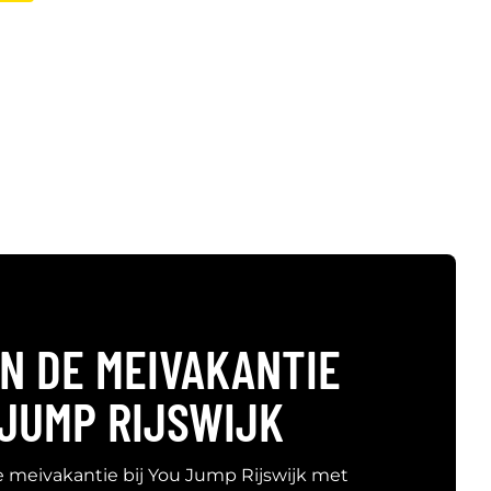
IN DE MEIVAKANTIE
 JUMP RIJSWIJK
e meivakantie bij You Jump Rijswijk met