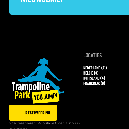
LOCATIES
NEDERLAND (21)
BELGIË (8)
DUITSLAND (4)
FRANKRIJK (0)
RESERVEER NU
Snel reserveren! Populaire tijden zijn vaak
volgeboekt.