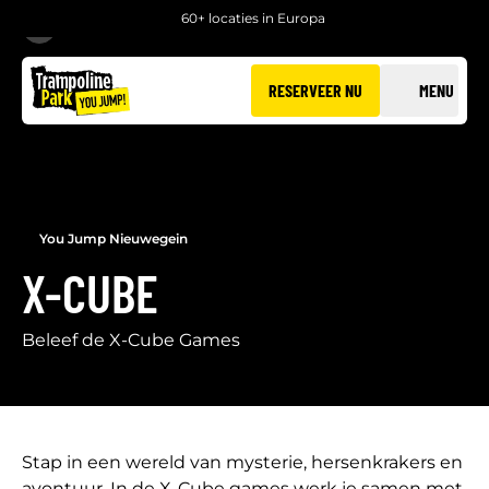
60+ locaties in Europa
TERUG
RESERVEER NU
MENU
You Jump Nieuwegein
X-CUBE
Beleef de X-Cube Games
Stap in een wereld van mysterie, hersenkrakers en
avontuur. In de X-Cube games werk je samen met