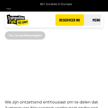
60+ locaties in Europa
TERUG
RESERVEER NU
MENU
You Jump Nieuwegein
YOU JUMP &
JUMPSQUARE
Jumpsquare Nieuwegein wordt You Jump
Nieuwegein
We zijn ontzettend enthousiast om te delen dat
Jumpsquare Nieuwegein verder gaat onder een