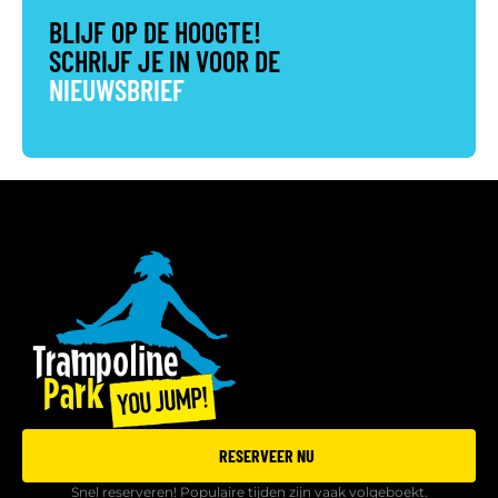
BLIJF OP DE HOOGTE!
SCHRIJF JE IN VOOR DE
NIEUWSBRIEF
RESERVEER NU
Snel reserveren! Populaire tijden zijn vaak volgeboekt.