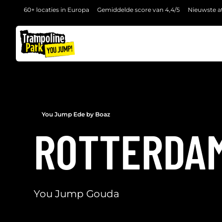
60+ locaties in Europa
Gemiddelde score van 4,4/5
Nieuwste at
TERUG
You Jump Ede by Boaz
ROTTERDA
You Jump Gouda