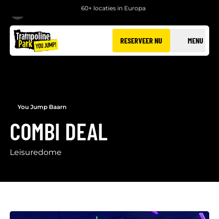
60+ locaties in Europa
TERUG
RESERVEER NU
MENU
You Jump Baarn
COMBI DEAL
Leisuredome