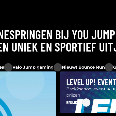
NESPRINGEN BIJ YOU JUM
EN UNIEK EN SPORTIEF UIT
es
Valo Jump gaming
Nieuw! Bounce Run
G
LEVEL UP! EVENT
Back2school event: 4 u
prijzen
BEKIJK NU