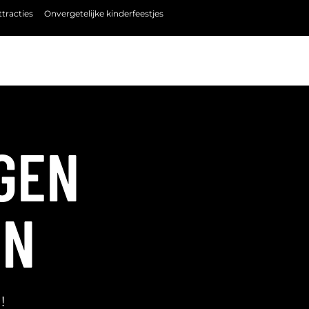
tracties
Onvergetelijke kinderfeestjes
GEN
EN
!