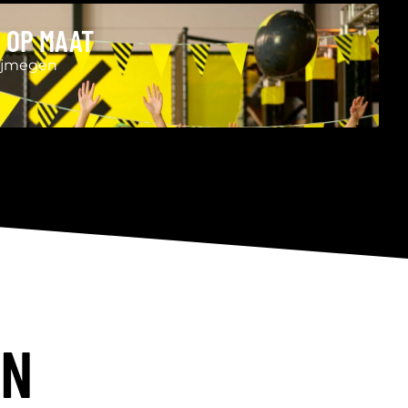
 OP MAAT
Nijmegen
EN