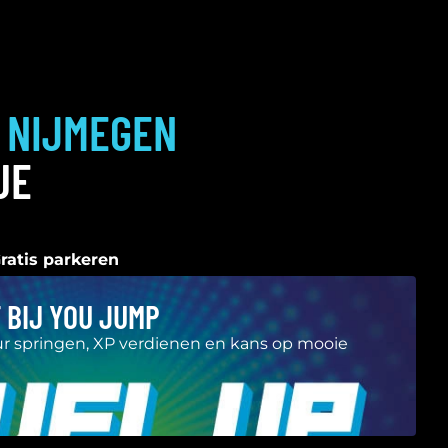
P
NIJMEGEN
JE
ratis parkeren
 BIJ YOU JUMP
ur springen, XP verdienen en kans op mooie