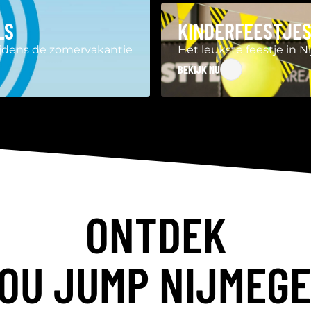
LS
KINDERFEESTJES
tijdens de zomervakantie
Het leukste feestje in 
BEKIJK NU
ONTDEK
OU JUMP NIJMEG