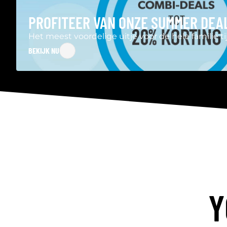
PROFITEER VAN ONZE SUMMER DEA
Het meest voordelige uitje voor de hele familie 
BEKIJK NU
Y