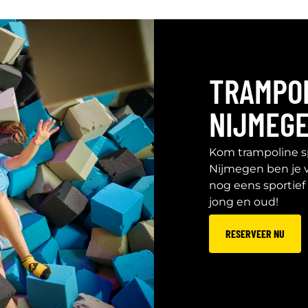
TRAMPOL
NIJMEG
Kom trampoline s
Nijmegen ben je v
nog eens sportief 
jong en oud!
RESERVEER NU