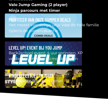
Valo Jump Gaming (2 player)
Ninja parcours met timer
PROFITEER VAN ONZE SUMMER DEALS
Het meest voordelige uitje voor de hele familie
tijdens de zomervakantie
LEVEL UP! EVENT BIJ YOU JUMP
Back2school event: 4 uur springen, XP
verdienen en kans op mooie prijzen
KINDERFEESTJES OP MAAT
Het leukste feestje in Eersel