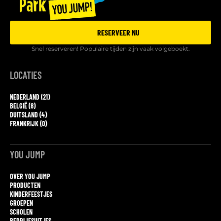
RESERVEER NU
Snel reserveren! Populaire tijden zijn vaak volgeboekt.
LOCATIES
NEDERLAND (21)
BELGIË (8)
DUITSLAND (4)
FRANKRIJK (0)
YOU JUMP
OVER YOU JUMP
PRODUCTEN
KINDERFEESTJES
GROEPEN
SCHOLEN
BEDRIJFSUITJES